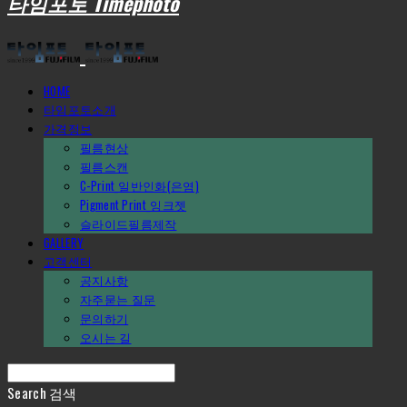
타임포토 Timephoto
HOME
타임포토소개
가격정보
필름현상
필름스캔
C-Print_일반인화(은염)
Pigment Print_잉크젯
슬라이드필름제작
GALLERY
고객센터
공지사항
자주묻는 질문
문의하기
오시는 길
Search
검색