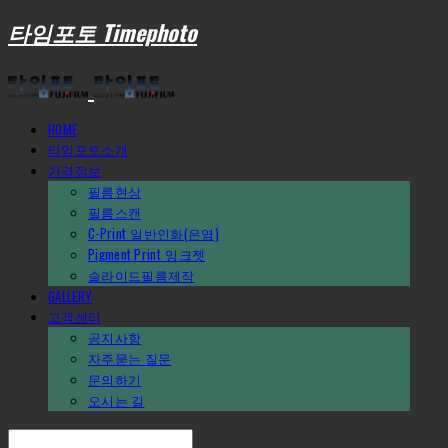
타임포토 Timephoto
HOME
타임포토소개
가격정보
필름현상
필름스캔
C-Print_일반인화(은염)
Pigment Print_잉크젯
슬라이드필름제작
GALLERY
고객센터
공지사항
자주묻는 질문
문의하기
오시는 길