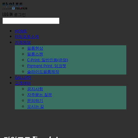
LOG IN
로그인
HOME
타임포토소개
가격정보
필름현상
필름스캔
C-Print_일반인화(은염)
Pigment Print_잉크젯
슬라이드필름제작
GALLERY
고객센터
공지사항
자주묻는 질문
문의하기
오시는 길